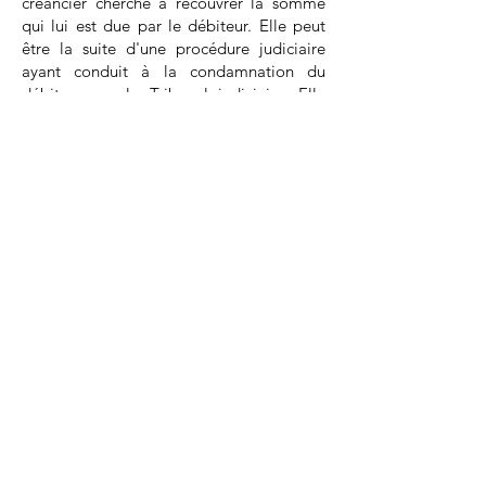
créancier cherche à recouvrer la somme
qui lui est due par le débiteur. Elle peut
être la suite d'une procédure judiciaire
ayant conduit à la condamnation du
débiteur par le Tribunal judiciaire. Elle
peut faire intervenir un commissaire de
justice (anciennement huissier de justice).
Elle peut donner lieu à des avis à tiers
détenteur (ATD) pratiqués sur les comptes
bancaires du débiteur.
Si vous faites l'objet d'une saisie de nature
civile, vous devez faire appel à un avocat
intervenant en droit des procédures civiles
d'exécution ou voies d'exécution.
© Matthieu Hy 2026
Politique de confidentialité
hy@orcades-avocats.com
01 86 95 80 97