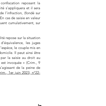
confiscation reposant la
té s’appliquera et il sera
e l’infraction, (fondé sur
En cas de saisie en valeur
iquent cumulativement, sur
ité repose sur la situation
 d’équivalence, les juges
’espèce, le couple mis en
omicile. Il peut ainsi être
 par la saisie au droit au
e est invoquée » (Crim., 9
s’agissant de la peine de
rim., 1er juin 2023, n°22-