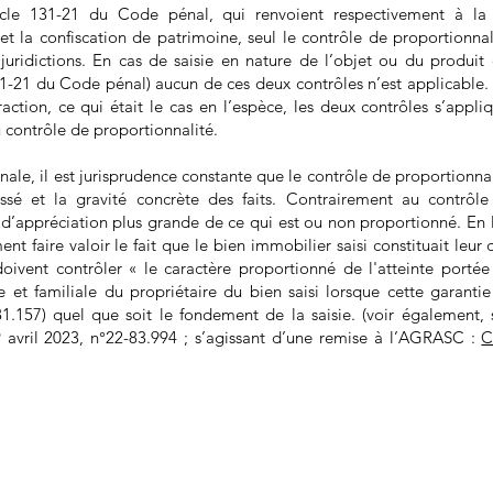
ticle 131-21 du Code pénal, qui renvoient respectivement à la 
 et la confiscation de patrimoine, seul le contrôle de proportionnali
s juridictions. En cas de saisie en nature de l’objet ou du produit d
 131-21 du Code pénal) aucun de ces deux contrôles n’est applicable. 
fraction, ce qui était le cas en l’espèce, les deux contrôles s’appl
u contrôle de proportionnalité.
nale, il est jurisprudence constante que le contrôle de proportionnal
essé et la gravité concrète des faits. Contrairement au contrôle
d’appréciation plus grande de ce qui est ou non proportionné. En l
 faire valoir le fait que le bien immobilier saisi constituait leur d
oivent contrôler « le caractère proportionné de l'atteinte portée
e et familiale du propriétaire du bien saisi lorsque cette garanti
.157) quel que soit le fondement de la saisie. (voir également, 
19 avril 2023, n°22-83.994 ; s’agissant d’une remise à l’AGRASC :
C