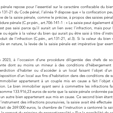
e pénale repose pour l’essentiel sur le caractère confiscable du bien
cle 131-21 du Code pénal, l’alinéa 9 dispose que « la confiscation pe
e de la saisie pénale, comme le précise, à propos des saisies pénales
ure pénale (C.pr.pén., art.706-141-1 : « La saisie peut également ê
st pas saisi parce qu’il aurait un lien avec l’infraction, mais pour 
re ou égale à la valeur du bien qui aurait pu être saisi à titre d’inst
duit de l’infraction (C.pén., art.131-21, al.3). Si la valeur du bien
ble en nature, la levée de la saisie pénale est impérative (par ex
in 2023, à l’occasion d’une procédure diligentée des chefs de s
nte dont au moins un mineur à des conditions d'hébergement i
erdiction d'habiter ou d'accéder à un local faisant l'objet d'u
 disposition d'un local aux fins d'habitation dans des conditions de
mmobilier appartenant à un couple mis en cause a fait l’objet d
ction. Le bien immobilier ayant servi à commettre les infractions fa
 somme 133.916,23 euros de sorte que la saisie pénale ordonnée par 
r un autre bien appartenant aux mis en cause. Ce second bien étant é
 l’instrument des infractions poursuivies, la saisie avait été effectué
 était de 269.000 euros, la chambre de l’instruction a cantonné la s
le respect du principe de proportionnalité » (Sur la possibilité de 