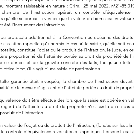
au montant saisissable en nature : Crim., 25 mai 2022, n°21-85.019
la chambre de l’instruction opérait un contrôle d’équivalenc
s qu’elle se bornait à vérifier que la valeur du bien saisi en valeur
 été l’instrument des infractions.
er du protocole additionnel à la Convention européenne des droi
 cassation rappelle qu’« hormis le cas où la saisie, qu'elle soit en
 totalité, constitue l'objet ou le produit de l'infraction, le juge, en 
tère proportionné de l'atteinte portée au droit de propriété de l'
e ce dernier et de la gravité concrète des faits, lorsqu'une tell
office lorsqu'il s'agit d'une saisie de patrimoine ».
telle garantie était invoquée, la chambre de l’instruction devait
lité de la mesure s’agissant de l’atteinte portée au droit de propri
équivalence doit être effectué dès lors que la saisie est opérée en va
regard de l’atteinte au droit de propriété n’est exclu qu’en cas 
produit de l’infraction.
en valeur de l’objet ou du produit de l’infraction, (fondée sur les alin
le contrôle d’équivalence a vocation à s’appliquer. Lorsque la saisie