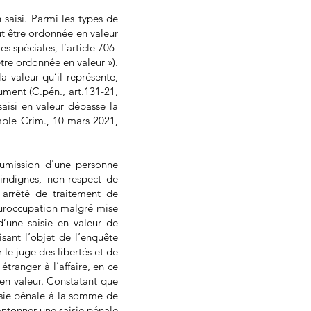
 saisi. Parmi les types de
ut être ordonnée en valeur
 spéciales, l’article 706-
tre ordonnée en valeur »).
la valeur qu’il représente,
rument (C.pén., art.131-21,
 saisi en valeur dépasse la
emple Crim., 10 mars 2021,
oumission d'une personne
ndignes, non-respect de
n arrêté de traitement de
 suroccupation malgré mise
’une saisie en valeur de
isant l’objet de l’enquête
le juge des libertés et de
tranger à l’affaire, en ce
e en valeur. Constatant que
aisie pénale à la somme de
cantonner une saisie pénale