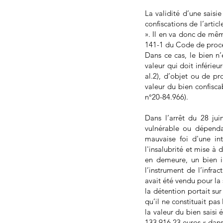
La validité d’une saisi
confiscations de l’arti
». Il en va donc de mêm
141-1 du Code de procéd
Dans ce cas, le bien n’e
valeur qui doit inférieu
al.2), d’objet ou de pro
valeur du bien confisca
n°20-84.966).
Dans l’arrêt du 28 ju
vulnérable ou dépenda
mauvaise foi d'une int
l'insalubrité et mise à
en demeure, un bien i
l’instrument de l’infra
avait été vendu pour la
la détention portait su
qu’il ne constituait pas
la valeur du bien saisi
133.916,23 euros « dans 