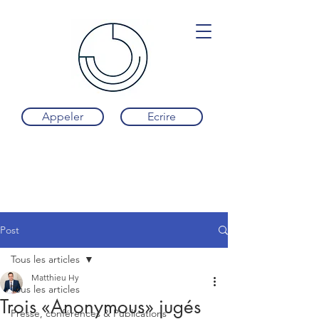
Appeler
Ecrire
Post
Tous les articles
Matthieu Hy
Tous les articles
Trois «Anonymous» jugés
Presse, conférences & Publications