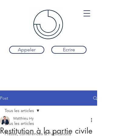
Appeler
Ecrire
Post
Tous les articles
Matthieu Hy
Tous les articles
Restitution à la partie civile
Presse, conférences & Publications