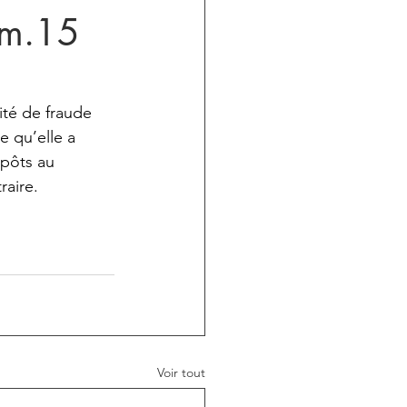
rim.15
ité de fraude 
e qu’elle a 
mpôts au 
raire.
Voir tout