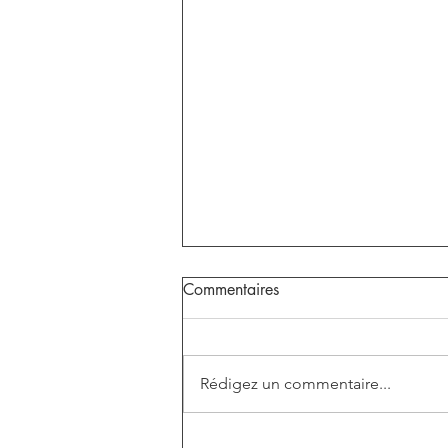
La confiscation des biens dans
Commentaires
le cadre des conditions
d'hébergement indignes
Du point de vue du droit des
saisies pénales et confiscations,
Rédigez un commentaire...
le délit de soumission à des
conditions d’hébergement
indignes constitue, en théorie,