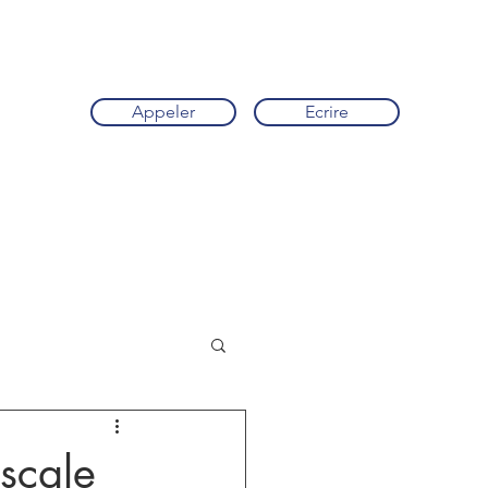
Appeler
Ecrire
iscale