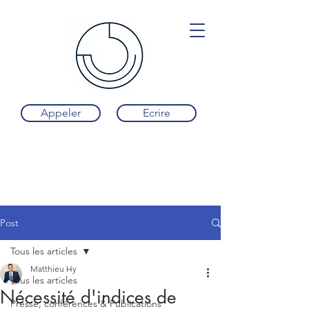
Appeler
Ecrire
Post
Tous les articles
Matthieu Hy
Tous les articles
Nécessité d'indices de
Presse, conférences & Publications