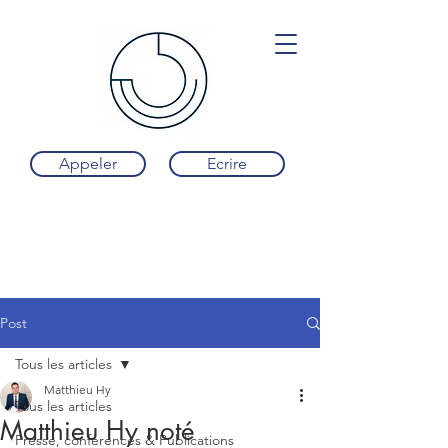
Appeler
Ecrire
Post
Tous les articles
Matthieu Hy
Tous les articles
Matthieu Hy noté
Presse, conférences & Publications