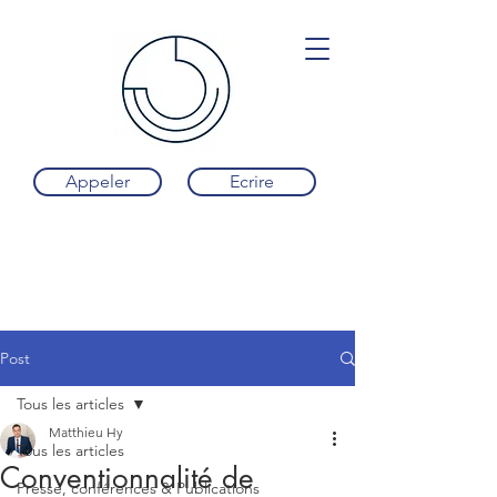
Appeler
Ecrire
Post
Tous les articles
Matthieu Hy
Tous les articles
Conventionnalité de
Presse, conférences & Publications